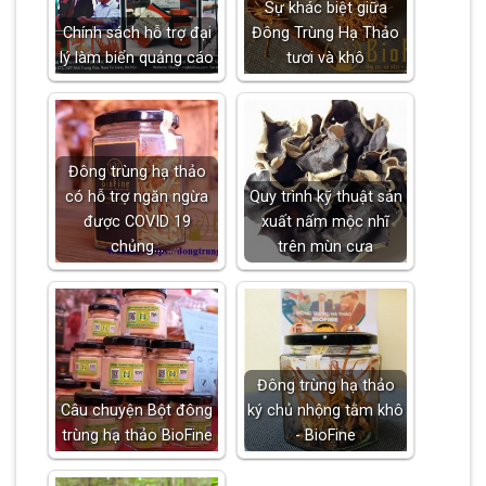
Sự khác biệt giữa
Chính sách hỗ trợ đại
Đông Trùng Hạ Thảo
lý làm biển quảng cáo
tươi và khô
Đông trùng hạ thảo
có hỗ trợ ngăn ngừa
Quy trình kỹ thuật sản
được COVID 19
xuất nấm mộc nhĩ
chủng…
trên mùn cưa
Đông trùng hạ thảo
Câu chuyện Bột đông
ký chủ nhộng tằm khô
trùng hạ thảo BioFine
- BioFine