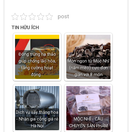
post
TIN HỮU ÍCH
Đông trùng hạ thảo
giúp chống lão hóa,
Món ngon từ Mộc Nhĩ
tăng cường hoạt
(nấm mèo) cực đơn
động…
giản với 8 món
Dịch vụ sấy thăng hoa
- Nhận gia công giá rẻ
MỘC NHĨ - CÂU
Hà Nội
CHUYỆN SẢN PHẨM