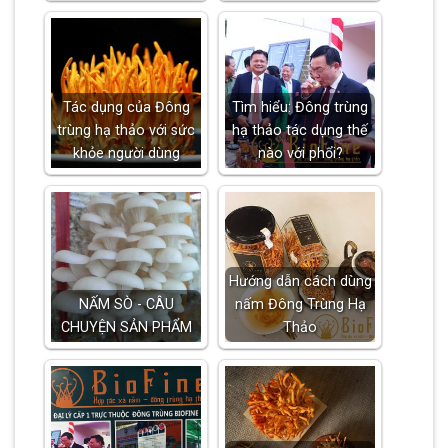
Tác dụng của Đông
Tìm hiểu: Đông trùng
trùng hạ thảo với sức
hạ thảo tác dụng thế
khỏe người dùng
nào với phổi?
Hướng dẫn cách dùng
NẤM SÒ - CÂU
nấm Đông Trùng Hạ
CHUYỆN SẢN PHẨM
Thảo