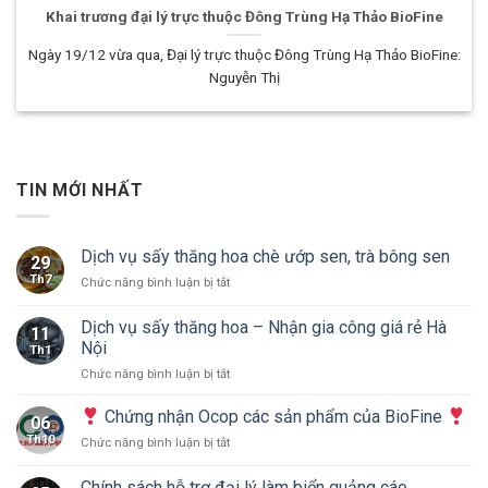
Khai trương đại lý trực thuộc Đông Trùng Hạ Thảo BioFine
Ngày 19/12 vừa qua, Đại lý trực thuộc Đông Trùng Hạ Thảo BioFine:
Nguyễn Thị
TIN MỚI NHẤT
Dịch vụ sấy thăng hoa chè ướp sen, trà bông sen
29
Th7
ở
Chức năng bình luận bị tắt
Dịch
vụ
Dịch vụ sấy thăng hoa – Nhận gia công giá rẻ Hà
11
sấy
Nội
Th1
thăng
ở
Chức năng bình luận bị tắt
hoa
Dịch
chè
vụ
ướp
Chứng nhận Ocop các sản phẩm của BioFine
06
sấy
sen,
Th10
ở
Chức năng bình luận bị tắt
thăng
trà
hoa
bông
Chứng
Chính sách hỗ trợ đại lý làm biển quảng cáo
–
sen