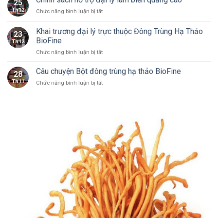
25
nhận
Nhận
Th12
ở
Chức năng bình luận bị tắt
Ocop
gia
Chính
các
công
sách
sản
Khai trương đại lý trực thuộc Đông Trùng Hạ Thảo
giá
23
hỗ
phẩm
BioFine
rẻ
Th12
trợ
của
Hà
ở
Chức năng bình luận bị tắt
đại
BioFine
Nội
Khai
lý
trương
làm
Câu chuyện Bột đông trùng hạ thảo BioFine
28
đại
biển
Th11
ở
Chức năng bình luận bị tắt
lý
quảng
Câu
trực
cáo
chuyện
thuộc
Bột
Đông
đông
Trùng
trùng
Hạ
hạ
Thảo
thảo
BioFine
BioFine