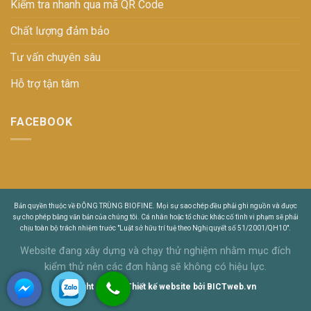
Kiểm tra nhanh qua mã QR Code
Chất lượng đảm bảo
Tư vấn chuyên sâu
Hỗ trợ tận tâm
FACEBOOK
Bản quyền thuộc về ĐÔNG TRÙNG BIOFINE. Mọi sự sao chép đều phải ghi nguồn và được
sự cho phép bằng văn bản của chúng tôi. Cá nhân hoặc tổ chức khác cố tình vi phạm sẽ phải
chịu toàn bộ trách nhiệm trước "Luật sở hữu trí tuệ theo Nghị quyết số 51/2001/QH10".
Website đang xây dựng và chạy thử nghiệm nhằm mục đích
kiểm thử nên các đơn hàng sẽ không có hiệu lực.
Copyright © 2014
Thiết kế website
bởi
BICTweb.vn