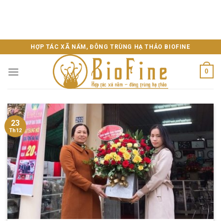
HỢP TÁC XÃ NẤM, ĐÔNG TRÙNG HẠ THẢO BIOFINE
0
23
Th12